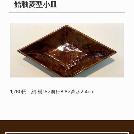
飴釉菱型小皿
1,760円 約 横15×奥行8.8×高さ2.4cm