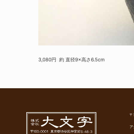
3,080円 約 直径9×高さ6.5cm
〒
ア