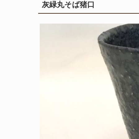
灰緑丸そば猪口