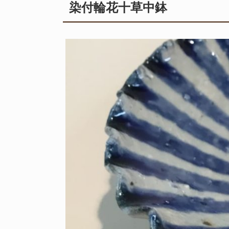
染付輪花十草中鉢