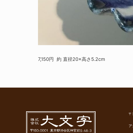
7,150円 約 直径20×高さ5.2cm
〒
ア