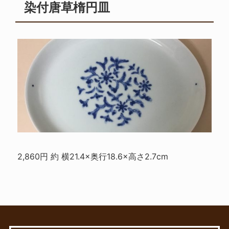
染付唐草楕円皿
2,860円 約 横21.4×奥行18.6×高さ2.7cm