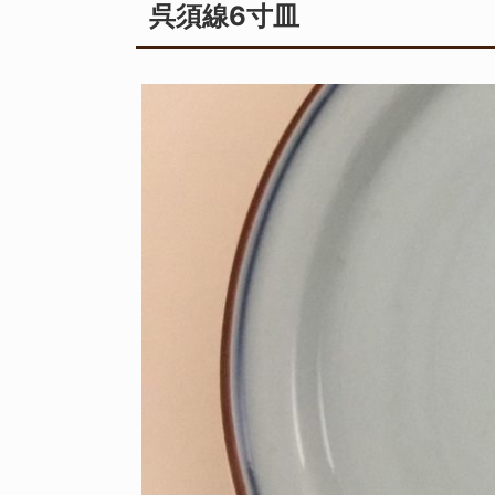
呉須線6寸皿