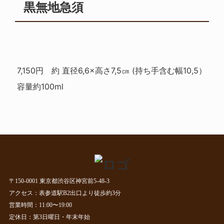
黒無地急須
7,150円 約 直径6,6×高さ7,5㎝ (持ち手含む幅10,5）
容量約100ml
〒150-0001 東京都渋谷区神宮前5-48-3
アクセス：表参道駅B2出口より徒歩約3分
営業時間：11:00〜19:00
定休日：第3日曜日・年末年始